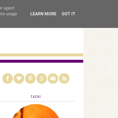
nach kategorien
er-agent
rate usage
LEARN MORE
GOT IT
TACH!