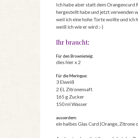
Ich habe aber statt dem Orangencurd 
hergestellt habe und jetzt verwenden w
weil ich eine hohe Torte wollte und i
weiß ich wie er wird ;-)
Ihr braucht:
Für den Brownieteig:
dies hier x 2
Für die Meringue:
3 Eiweiß
2 EL Zitronensaft
165 g Zucker
150 ml Wasser
ausserdem:
ein halbes Glas Curd (Orange, Zitron