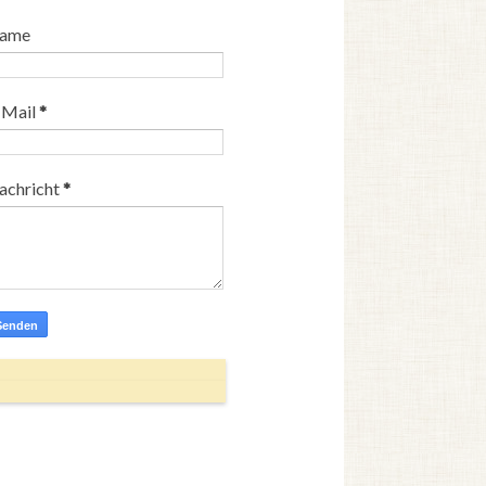
ame
-Mail
*
achricht
*