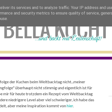
bella stellt sich vor
tolle blogs
rezepte 
liver its services and to analyze traffic. Your IP address and us
rmance and security metrics to ensure quality of service, gene
buse.
nfolge der Kuchen beim Weltbacktag nicht...meiner
ngfolge" überhaupt nicht stimmig und eigentlich ist für
be mir für heute trotzdem ein Rezept vom Weltbacktag
dere niedrigere Level aber viel schwieriger, ich habe das
elt, aber meine Inspiration kommt von
hier
.