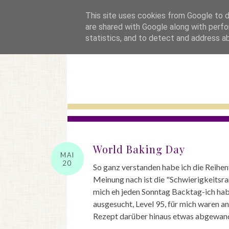
startseite
This site uses cookies from Google to de
are shared with Google along with perfo
statistics, and to detect and address a
World Baking Day
MAI
20
So ganz verstanden habe ich die Reihe
Meinung nach ist die "Schwierigkeitsra
mich eh jeden Sonntag Backtag-ich ha
ausgesucht, Level 95, für mich waren an
Rezept darüber hinaus etwas abgewand