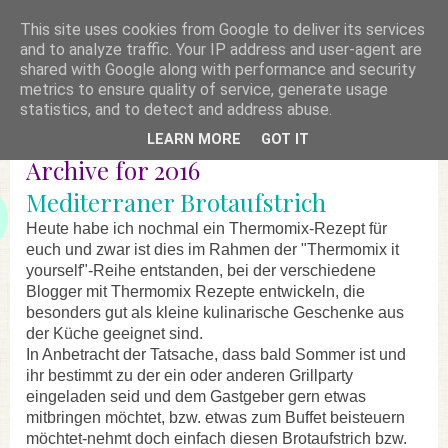
This site uses cookies from Google to deliver its services
and to analyze traffic. Your IP address and user-agent are
shared with Google along with performance and security
metrics to ensure quality of service, generate usage
statistics, and to detect and address abuse.
LEARN MORE
GOT IT
Archive for 2016
Mediterraner Brotaufstrich
Heute habe ich nochmal ein Thermomix-Rezept für
euch und zwar ist dies im Rahmen der "Thermomix it
yourself"-Reihe entstanden, bei der verschiedene
Blogger mit Thermomix Rezepte entwickeln, die
besonders gut als kleine kulinarische Geschenke aus
der Küche geeignet sind.
In Anbetracht der Tatsache, dass bald Sommer ist und
ihr bestimmt zu der ein oder anderen Grillparty
eingeladen seid und dem Gastgeber gern etwas
mitbringen möchtet, bzw. etwas zum Buffet beisteuern
möchtet-nehmt doch einfach diesen Brotaufstrich bzw.