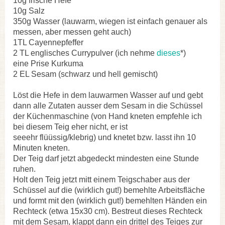
10g frische Hefe
10g Salz
350g Wasser (lauwarm, wiegen ist einfach genauer als
messen, aber messen geht auch)
1TL Cayennepfeffer
2 TL englisches Currypulver (ich nehme
dieses
*)
eine Prise Kurkuma
2 EL Sesam (schwarz und hell gemischt)
Löst die Hefe in dem lauwarmen Wasser auf und gebt
dann alle Zutaten ausser dem Sesam in die Schüssel
der Küchenmaschine (von Hand kneten empfehle ich
bei diesem Teig eher nicht, er ist
seeehr
flüüssig/klebrig) und knetet bzw. lasst ihn 10
Minuten kneten.
Der Teig darf jetzt abgedeckt mindesten eine Stunde
ruhen.
Holt den Teig jetzt mitt einem Teigschaber aus der
Schüssel auf die (wirklich gut!) bemehlte Arbeitsfläche
und formt mit den (wirklich gut!) bemehlten Händen ein
Rechteck (etwa 15x30 cm). Bestreut dieses Rechteck
mit dem Sesam, klappt dann ein drittel des Teiges zur