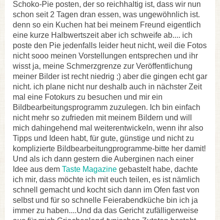
Schoko-Pie posten, der so reichhaltig ist, dass wir nun
schon seit 2 Tagen dran essen, was ungewöhnlich ist.
denn so ein Kuchen hat bei meinem Freund eigentlich
eine kurze Halbwertszeit aber ich schweife ab.... ich
poste den Pie jedenfalls leider heut nicht, weil die Fotos
nicht sooo meinen Vorstellungen entsprechen und ihr
wisst ja, meine Schmerzgrenze zur Veröffentlichung
meiner Bilder ist recht niedrig ;) aber die gingen echt gar
nicht. ich plane nicht nur deshalb auch in nächster Zeit
mal eine Fotokurs zu besuchen und mir ein
Bildbearbeitungsprogramm zuzulegen. Ich bin einfach
nicht mehr so zufrieden mit meinem Bildern und will
mich dahingehend mal weiterentwickeln, wenn ihr also
Tipps und Ideen habt, für gute, günstige und nicht zu
komplizierte Bildbearbeitungprogramme-bitte her damit!
Und als ich dann gestern die Auberginen nach einer
Idee aus dem
Taste Magazine
gebastelt habe, dachte
ich mir, dass möchte ich mit euch teilen, es ist nämlich
schnell gemacht und kocht sich dann im Ofen fast von
selbst und für so schnelle Feierabendküche bin ich ja
immer zu haben....Und da das Gericht zufälligerweise