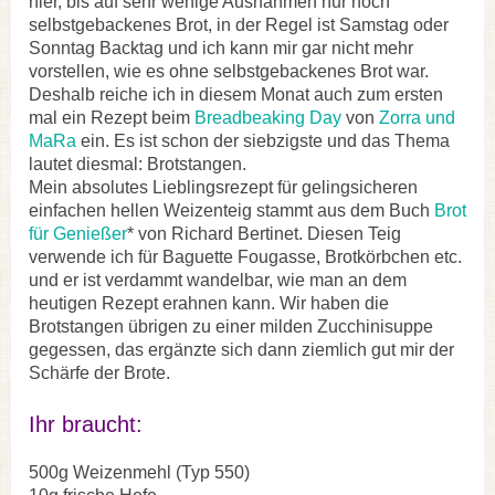
hier, bis auf sehr wenige Ausnahmen nur noch
selbstgebackenes Brot, in der Regel ist Samstag oder
Sonntag Backtag und ich kann mir gar nicht mehr
vorstellen, wie es ohne selbstgebackenes Brot war.
Deshalb reiche ich in diesem Monat auch zum ersten
mal ein Rezept beim
Breadbeaking Day
von
Zorra und
MaRa
ein. Es ist schon der siebzigste und das Thema
lautet diesmal: Brotstangen.
Mein absolutes Lieblingsrezept für gelingsicheren
einfachen hellen Weizenteig stammt aus dem Buch
Brot
für Genießer
* von Richard Bertinet. Diesen Teig
verwende ich für Baguette Fougasse, Brotkörbchen etc.
und er ist verdammt wandelbar, wie man an dem
heutigen Rezept erahnen kann. Wir haben die
Brotstangen übrigen zu einer milden Zucchinisuppe
gegessen, das ergänzte sich dann ziemlich gut mir der
Schärfe der Brote.
Ihr braucht:
500g Weizenmehl (Typ 550)