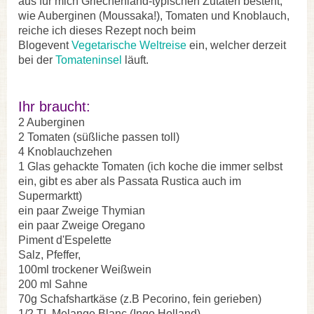
aus für mich Griechenland-typischen Zutaten besteht,
wie Auberginen (Moussaka!), Tomaten und Knoblauch,
reiche ich dieses Rezept noch beim
Blogevent
Vegetarische Weltreise
ein, welcher derzeit
bei der
Tomateninsel
läuft.
Ihr braucht:
2 Auberginen
2 Tomaten (süßliche passen toll)
4 Knoblauchzehen
1 Glas gehackte Tomaten (ich koche die immer selbst
ein, gibt es aber als Passata Rustica auch im
Supermarktt)
ein paar Zweige Thymian
ein paar Zweige Oregano
Piment d'Espelette
Salz, Pfeffer,
100ml trockener Weißwein
200 ml Sahne
70g Schafshartkäse (z.B Pecorino, fein gerieben)
1/2 TL Melange Blanc (Ingo Holland)