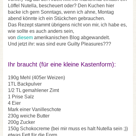
Löffel Nutella, bescheuert oder? Den Kuchen hier
backe ich gern Sonntags, wenn ich ahne, Montag
abend könnte ich ein Stückchen gebrauchen.
Das Rezept stammt übrigens nicht von mir, ich habe es,
wie sollte es auch anders sein,
von
diesem
amerikanischen Blog abgewandelt.
Und jetzt ihr: was sind eure Guilty Pleasures???
Ihr braucht (für eine kleine Kastenform):
190g Mehl (405er Weizen)
1TL Backpulver
1/2 TL gemahlener Zimt
1 Prise Salz
4 Eier
Mark einer Vanilleschote
230g weiche Butter
200g Zucker
150g Schokocreme (bei mir muss es halt Nutella sein ;))
etwas Fett für die Form