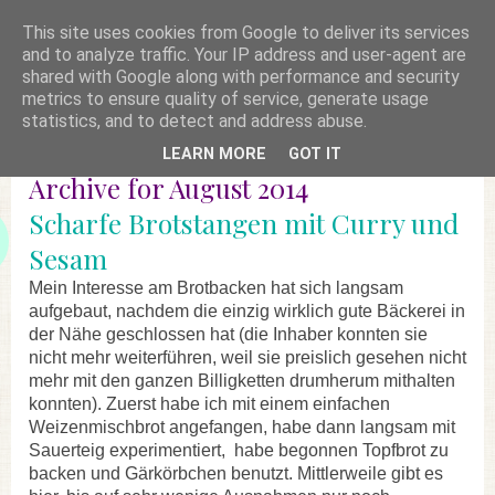
This site uses cookies from Google to deliver its services
and to analyze traffic. Your IP address and user-agent are
shared with Google along with performance and security
metrics to ensure quality of service, generate usage
statistics, and to detect and address abuse.
LEARN MORE
GOT IT
Archive for August 2014
Scharfe Brotstangen mit Curry und
Sesam
Mein Interesse am Brotbacken hat sich langsam
aufgebaut, nachdem die einzig wirklich gute Bäckerei in
der Nähe geschlossen hat (die Inhaber konnten sie
nicht mehr weiterführen, weil sie preislich gesehen nicht
mehr mit den ganzen Billigketten drumherum mithalten
konnten). Zuerst habe ich mit einem einfachen
Weizenmischbrot angefangen, habe dann langsam mit
Sauerteig experimentiert, habe begonnen Topfbrot zu
backen und Gärkörbchen benutzt. Mittlerweile gibt es