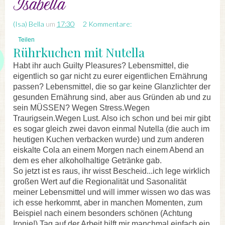
(Isa) Bella
um
17:30
2 Kommentare:
Teilen
Rührkuchen mit Nutella
Habt ihr auch Guilty Pleasures? Lebensmittel, die
eigentlich so gar nicht zu eurer eigentlichen Ernährung
passen? Lebensmittel, die so gar keine Glanzlichter der
gesunden Ernährung sind, aber aus Gründen ab und zu
sein MÜSSEN? Wegen Stress.Wegen
Traurigsein.Wegen Lust. Also ich schon und bei mir gibt
es sogar gleich zwei davon einmal Nutella (die auch im
heutigen Kuchen verbacken wurde) und zum anderen
eiskalte Cola an einem Morgen nach einem Abend an
dem es eher alkoholhaltige Getränke gab.
So jetzt ist es raus, ihr wisst Bescheid...ich lege wirklich
großen Wert auf die Regionalität und Sasonalität
meiner Lebensmittel und will immer wissen wo das was
ich esse herkommt, aber in manchen Momenten, zum
Beispiel nach einem besonders schönen (Achtung
Ironie!) Tag auf der Arbeit hilft mir manchmal einfach ein