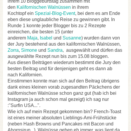
ihrem 10 Bloggeburtstag zusammen mit
den
Kalifornischen Walnüssen
in ihrem
Kochtopf ein
Spezial-Blog-Event
, bei dem es am Ende
eben diese unglaubliche Reise zu gewinnen gibt. In
Runde 1 konnte jeder Blogger bis zu 2 Rezepte
einreichen, die besten 15 (unter
anderem
Maja
,
Isabel
und
Susanne
) wurden dann von
der Jury bestehend aus den kalifornischen Walnüssen,
Zorra
,
Simone
und
Sandra
, ausgewählt und dürfen das
ausgewählte Rezept nun bis zum 15.08 bloggen.
Aus diesen Beiträgen wiederum bestimmt die Jury den
besten Beitrag und für denjenigen geht es dann ab
nach Kalifornien.
Einstimmen konnte man sich auf den Beitrag übrigens
dank eines kleinen vorab zugesandten Päckchens der
kalifornischen Walnüsse schon ganz gut (hab ich bei
Instagram ja auch schon mal gezeigt) ich sag nur
:"Surfin USA...".
Wie ich auf mein Rezept gekommen bin? French-Toast
ist eines meiner absoluten Lieblings-Ami-Frühstücke
(neben Hash Browns und Pancakes mit Bacon und
Ahornsirup...), Walnüsse gehen eh immer, was liegt da