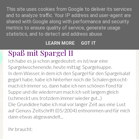
This site uses cookies from Google to deliver its services
and to analyze traffic. Your IP address and user-agent are
shared with Google along with performance and security
metrics to ensure quality of service, generate usage
statistics, and to detect and address abuse.
LEARN MORE
GOT IT
Spaß mit Spargel II
Ich habe es ja schon angedeutet: es ist/war eine
Spargelwochenende, heute mittag: Spargelsuppe.
In dem Wasser, in dem ich den Spargel für den Spargelsalat
gegart habe, habe ich hinterher noch die Schalen gekocht-
mach ich immer so, dann habe ich nen schönen Fond für
Suppe und die wiederrum mach ich seit langem gleich
(schmeckt uns trotzdem immer wieder gut...)
Die Grundidee habe ich mal vor langer Zeit aus eine Lust
auf Genuss Zeitschrift (05/2004) entnommen und für mich
dann etwas abgewandelt...
Ihr braucht: