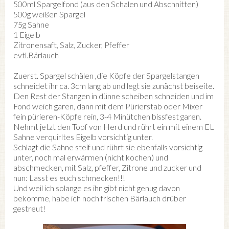
500ml Spargelfond (aus den Schalen und Abschnitten)
500g weißen Spargel
75g Sahne
1 Eigelb
Zitronensaft, Salz, Zucker, Pfeffer
evtl.Bärlauch
Zuerst. Spargel schälen ,die Köpfe der Spargelstangen
schneidet ihr ca. 3cm lang ab und legt sie zunächst beiseite.
Den Rest der Stangen in dünne scheiben schneiden und im
Fond weich garen, dann mit dem Pürierstab oder Mixer
fein pürieren-Köpfe rein, 3-4 Minütchen bissfest garen.
Nehmt jetzt den Topf von Herd und rührt ein mit einem EL
Sahne verquirltes Eigelb vorsichtig unter.
Schlagt die Sahne steif und rührt sie ebenfalls vorsichtig
unter, noch mal erwärmen (nicht kochen) und
abschmecken, mit Salz, pfeffer, Zitrone und zucker und
nun: Lasst es euch schmecken!!!
Und weil ich solange es ihn gibt nicht genug davon
bekomme, habe ich noch frischen Bärlauch drüber
gestreut!