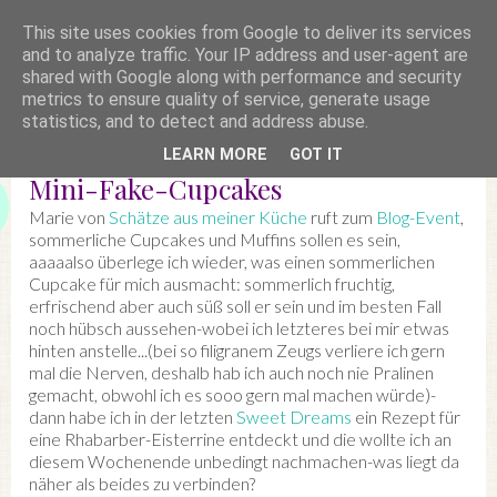
This site uses cookies from Google to deliver its services
and to analyze traffic. Your IP address and user-agent are
shared with Google along with performance and security
metrics to ensure quality of service, generate usage
statistics, and to detect and address abuse.
LEARN MORE
GOT IT
Mini-Fake-Cupcakes
Marie von
Schätze aus meiner Küche
ruft zum
Blog-Event
,
sommerliche Cupcakes und Muffins sollen es sein,
aaaaalso überlege ich wieder, was einen sommerlichen
Cupcake für mich ausmacht: sommerlich fruchtig,
erfrischend aber auch süß soll er sein und im besten Fall
noch hübsch aussehen-wobei ich letzteres bei mir etwas
hinten anstelle...(bei so filigranem Zeugs verliere ich gern
mal die Nerven, deshalb hab ich auch noch nie Pralinen
gemacht, obwohl ich es sooo gern mal machen würde)-
dann habe ich in der letzten
Sweet Dreams
ein Rezept für
eine Rhabarber-Eisterrine entdeckt und die wollte ich an
diesem Wochenende unbedingt nachmachen-was liegt da
näher als beides zu verbinden?