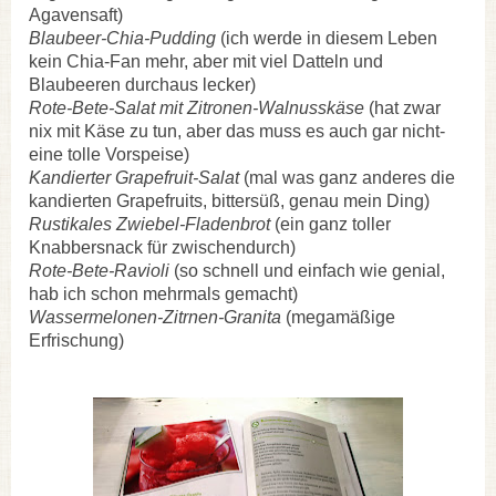
Agavensaft)
Blaubeer-Chia-Pudding
(ich werde in diesem Leben
kein Chia-Fan mehr, aber mit viel Datteln und
Blaubeeren durchaus lecker)
Rote-Bete-Salat mit Zitronen-Walnusskäse
(hat zwar
nix mit Käse zu tun, aber das muss es auch gar nicht-
eine tolle Vorspeise)
Kandierter Grapefruit-Salat
(mal was ganz anderes die
kandierten Grapefruits, bittersüß, genau mein Ding)
Rustikales Zwiebel-Fladenbrot
(ein ganz toller
Knabbersnack für zwischendurch)
Rote-B
ete-Ravioli
(so schnell und einfach wie genial,
hab ich schon mehrmals gemacht)
Wassermelonen-Zitrnen-Granita
(megamäßige
Erfrischung)