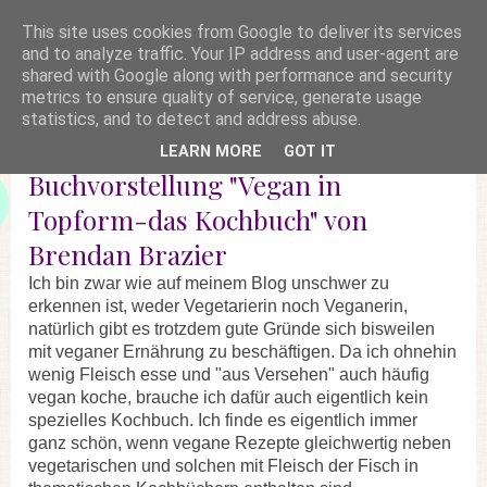
This site uses cookies from Google to deliver its services
and to analyze traffic. Your IP address and user-agent are
shared with Google along with performance and security
metrics to ensure quality of service, generate usage
statistics, and to detect and address abuse.
LEARN MORE
GOT IT
Buchvorstellung "Vegan in
Topform-das Kochbuch" von
Brendan Brazier
Ich bin zwar wie auf meinem Blog unschwer zu
erkennen ist, weder Vegetarierin noch Veganerin,
natürlich gibt es trotzdem gute Gründe sich bisweilen
mit veganer Ernährung zu beschäftigen. Da ich ohnehin
wenig Fleisch esse und "aus Versehen" auch häufig
vegan koche, brauche ich dafür auch eigentlich kein
spezielles Kochbuch. Ich finde es eigentlich immer
ganz schön, wenn vegane Rezepte gleichwertig neben
vegetarischen und solchen mit Fleisch der Fisch in