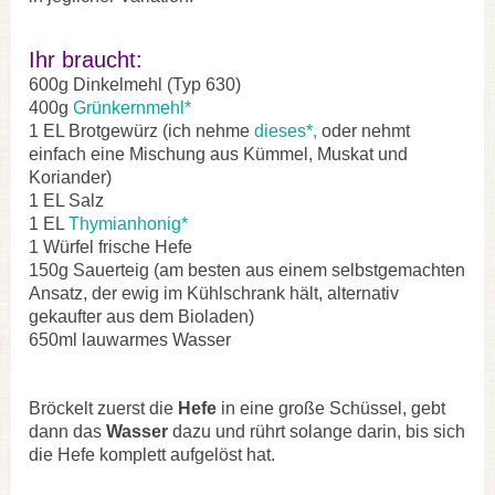
I
hr braucht:
600g Dinkelmehl (Typ 630)
400g
Grünkernmehl*
1 EL Brotgewürz (ich nehme
dieses*,
oder nehmt
einfach eine Mischung aus Kümmel, Muskat und
Koriander)
1 EL Salz
1 EL
Thymianhonig*
1 Würfel frische Hefe
150g Sauerteig (am besten aus einem selbstgemachten
Ansatz, der ewig im Kühlschrank hält, alternativ
gekaufter aus dem Bioladen)
650ml lauwarmes Wasser
Bröckelt zuerst die
Hefe
in eine große Schüssel, gebt
dann das
Wasser
dazu und rührt solange darin, bis sich
die Hefe komplett aufgelöst hat.