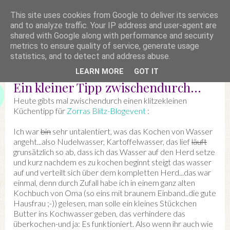
This site uses cookies from Google to deliver its services
and to analyze traffic. Your IP address and user-agent are
shared with Google along with performance and security
metrics to ensure quality of service, generate usage
statistics, and to detect and address abuse.
LEARN MORE
GOT IT
Ein kleiner Tipp zwischendurch...
Heute gibts mal zwischendurch einen klitzekleinen
Küchentipp für
Zorras Blitz-Blogevent
:
Ich war
bin
sehr untalentiert, was das Kochen von Wasser
angeht...also Nudelwasser, Kartoffelwasser, das lief
läuft
grunsätzlich so ab, dass ich das Wasser auf den Herd setze
und kurz nachdem es zu kochen beginnt steigt das wasser
auf und verteilt sich über dem kompletten Herd...das war
einmal, denn durch Zufall habe ich in einem ganz alten
Kochbuch von Oma (so eins mit braunem Einband..die gute
Hausfrau ;-)) gelesen, man solle ein kleines Stückchen
Butter ins Kochwasser geben, das verhindere das
überkochen-und ja: Es funktioniert. Also wenn ihr auch wie