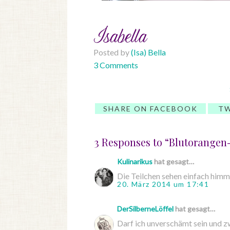
Posted by
(Isa) Bella
3 Comments
SHARE ON FACEBOOK
TW
3 Responses to “Blutorangen
Kulinarikus
hat gesagt…
Die Teilchen sehen einfach himml
20. März 2014 um 17:41
DerSilberneLöffel
hat gesagt…
Darf ich unverschämt sein und zw