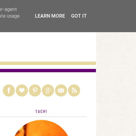
nach kategorien
er-agent
rate usage
LEARN MORE
GOT IT
TACH!