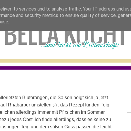
bella stellt sich vor
tolle blogs
rezepte 
liver its services and to analyze traffic. Your IP address and us
rmance and security metrics to ensure quality of service, gene
buse.
llerletzten Blutorangen, die Saison neigt sich ja jetzt
uf Rhabarber umstellen ;-) . das Rezept für den Teig
eilchen allerdings immer mit Pfirsichen im Sommer
hezu jedes Obst, ich finde allerdings, dass es keine zu
knusprigen Teig und dem süßen Guss passen die leicht