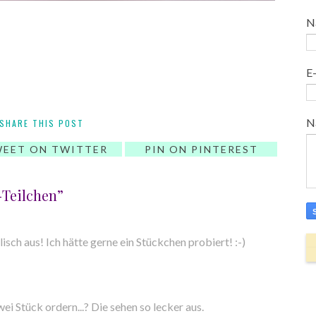
N
E
N
SHARE THIS POST
EET ON TWITTER
PIN ON PINTEREST
-Teilchen”
isch aus! Ich hätte gerne ein Stückchen probiert! :-)
ei Stück ordern...? Die sehen so lecker aus.