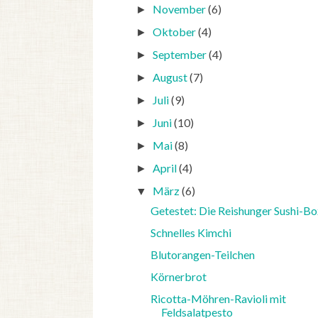
November
(6)
►
Oktober
(4)
►
September
(4)
►
August
(7)
►
Juli
(9)
►
Juni
(10)
►
Mai
(8)
►
April
(4)
►
März
(6)
▼
Getestet: Die Reishunger Sushi-Bo
Schnelles Kimchi
Blutorangen-Teilchen
Körnerbrot
Ricotta-Möhren-Ravioli mit
Feldsalatpesto