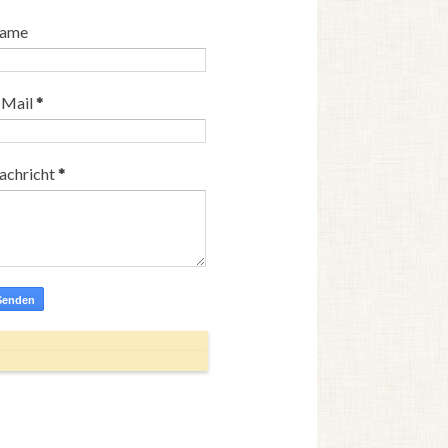
ame
-Mail
*
achricht
*