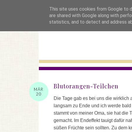
startseite
This site uses cookies from Google to de
are shared with Google along with perfo
statistics, and to detect and address a
Blutorangen-Teilchen
MÄR
20
Die Tage gab es bei uns die wirklich a
langsam zu Ende und ich werde bald a
stammt von meiner Oma, sie hat die T
gemacht. Im Endeffekt tauigt dafür na
süßen Früchte sein sollten. Zu dem 