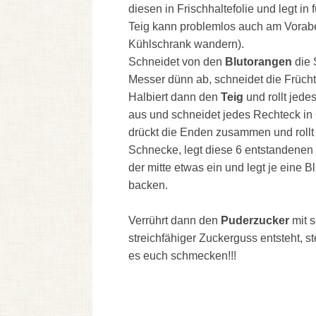
diesen in Frischhaltefolie und legt i
Teig kann problemlos auch am Vorab
Kühlschrank wandern).
Schneidet von den
Blutorangen
die 
Messer dünn ab, schneidet die Frücht
Halbiert dann den
Teig
und rollt jed
aus und schneidet jedes Rechteck in 6
drückt die Enden zusammen und rollt 
Schnecke, legt diese 6 entstandenen 
der mitte etwas ein und legt je eine 
backen.
Verrührt dann den
Puderzucker
mit s
streichfähiger Zuckerguss entsteht, s
es euch schmecken!!!