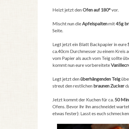
Heizt jetzt den
Ofen auf 180°
vor.
Mischt nun die
Apfelspalten
mit
45g br
Seite.
Legt jetzt ein Blatt Backpapier in eure
ca.40cm Durchmesser zu einem Kreis aus
vom Papier als auch vom Teig sollte ü
kommt nun eure vorbereitete
Vanillec
Legt jetzt den
überhängenden Teig
übe
streut den restlichen
braunen Zucker
da
Jetzt kommt der Kuchen für ca.
50 Min
Ofens. Bevor ihr ihn anschneidet warte
etwas fester): Lasst es euch schmecken