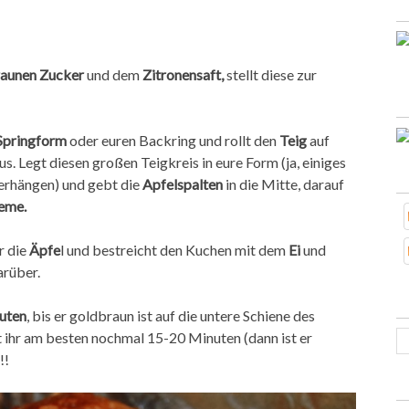
aunen Zucker
und dem
Zitronensaft,
stellt diese zur
Springform
oder euren Backring und rollt den
Teig
auf
. Legt diesen großen Teigkreis in eure Form (ja, einiges
berhängen) und gebt die
Apfelspalten
in die Mitte, darauf
reme.
r die
Äpfe
l und bestreicht den Kuchen mit dem
Ei
und
rüber.
uten
, bis er goldbraun ist auf die untere Schiene des
t ihr am besten nochmal 15-20 Minuten (dann ist er
!!