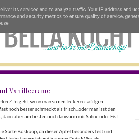
bella stellt sich vor
tolle blogs
rezepte 
liver its services and to analyze traffic. Your IP address and us
rmance and security metrics to ensure quality of service, gene
buse.
nd Vanillecreme
ken? Jo geht, wenn man so nen leckeren saftigen
st noch besser schmeckt als frisch...oder man isst den
, dann aber am besten noch lauwarm mit Sahne oder Eis!
ie Sorte Boskoop, da dieser Apfel besonders fest und
n im Herbst geerntet und bis etwa Ende März als