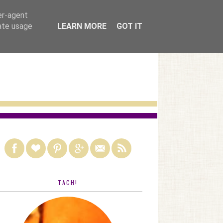
nach kategorien
er-agent
rate usage
LEARN MORE
GOT IT
TACH!