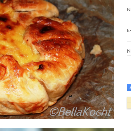
N
E
N