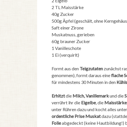
2 Eigelb
2 TL Maisstärke
40g Zucker
500g Äpfel (geschält, ohne Kerngehäus
Saft einer Zirone
Muskatnuss, gerieben
60g brauner Zucker
1 Vanilleschote
1 Ei (verquirlt)
Formt aus den
Teigzutaten
zunächst ras
genommen), formt daraus eine
flache S
für mindestens 30 Minuten in den
Kühls
Erhitzt
die
Milch, Vanillemark
und die
S
verrührt ihr die
Eigelbe
, die
Maisstärke
unter Rühren dazu und kocht alles unter
ordentliche Prise Muskat
dazu (stattde
Folie
abgedeckt (keine Hautbildung!) b