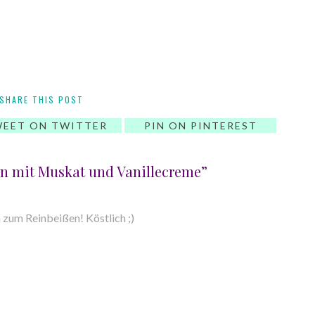
SHARE THIS POST
EET ON TWITTER
PIN ON PINTEREST
en mit Muskat und Vanillecreme”
 zum Reinbeißen! Köstlich ;)