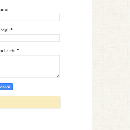
ame
-Mail
*
achricht
*