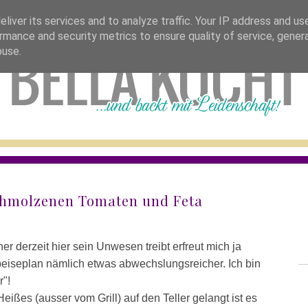
bella stellt sich vor
tolle blogs
rezepte 
liver its services and to analyze traffic. Your IP address and us
rmance and security metrics to ensure quality of service, gene
buse.
chmolzenen Tomaten und Feta
r derzeit hier sein Unwesen treibt erfreut mich ja
peiseplan nämlich etwas abwechslungsreicher. Ich bin
r"!
eißes (ausser vom Grill) auf den Teller gelangt ist es