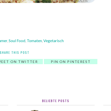
mmer
,
Soul Food
,
Tomaten
,
Vegetarisch
SHARE THIS POST
EET ON TWITTER
PIN ON PINTEREST
BELIEBTE POSTS