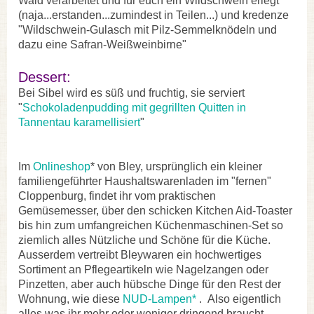
Wald verarbeitet und für euch ein Wildschwein erlegt
(naja...erstanden...zumindest in Teilen...) und kredenze
"Wildschwein-Gulasch mit Pilz-Semmelknödeln und
dazu eine Safran-Weißweinbirne"
Dessert:
Bei Sibel wird es süß und fruchtig, sie serviert
"
Schokoladenpudding mit gegrillten Quitten in
Tannentau karamellisiert
"
Im
Onlineshop
* von Bley, ursprünglich ein kleiner
familiengeführter Haushaltswarenladen im "fernen"
Cloppenburg, findet ihr vom praktischen
Gemüsemesser, über den schicken Kitchen Aid-Toaster
bis hin zum umfangreichen Küchenmaschinen-Set so
ziemlich alles Nützliche und Schöne für die Küche.
Ausserdem vertreibt Bleywaren ein hochwertiges
Sortiment an Pflegeartikeln wie Nagelzangen oder
Pinzetten, aber auch hübsche Dinge für den Rest der
Wohnung, wie diese
NUD-Lampen*
. Also eigentlich
alles was ihr mehr oder weniger dringend braucht.