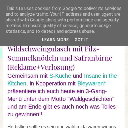
This site uses cookies from Google to deliver its services
and to analyze traffic. Your IP address and user-agent are
shared with Google along with performance and security
metrics to ensure quality of service, generate usage
statistics, and to detect and address abuse.
LEARN MORE
GOT IT
Wildschweingulasch mit Pilz-
Semmelknödeln und Safranbirne
(Reklame+Verlosung)
Gemeinsam mit
S-Küche
und
Insane in the
Kitchen
, in Kooperation mit
Bleywaren*
präsentiere ich euch heute ein 3-Gang-
Menü unter dem Motto "Waldgeschichten"
und am Ende gibt es auch noch was Tolles
zu gewinnen!!
Herbstlich sollte es sein und waldig, da waren wir uns