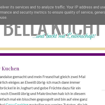
bella stellt sich vor
tolle blogs
rezepte 
liver its services and to analyze traffic. Your IP address and us
rmance and security metrics to ensure quality of service, gene
buse.
r Kuchen
landaise gemacht und mein Freund hat gleich zwei Mal
rlich einiges an Eiweiß übrig-ich mach dann immer
ch bröckel in in Joghurt und gebe Früchte dazu für ein
r noch Eiweiß übrig und Makrönchen hab ich in diesem
infach mal ein bisschen gegoogelt und bin auf eine ganz
 bei
Cosy Cooking
gestoßen nur wenige Zutaten, die ich