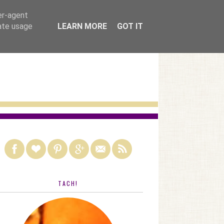
nach kategorien
er-agent
rate usage
LEARN MORE
GOT IT
TACH!