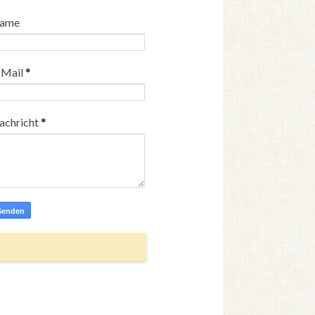
ame
-Mail
*
achricht
*