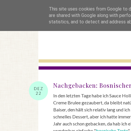
startseite
This site uses cookies from Google to de
are shared with Google along with perfo
statistics, and to detect and address a
Nachgebacken: Bosnische
DEZ
22
In den letzten Tage habe ich Sauce Hol
Creme Brulee gezaubert, da bleibt natü
Baiser, den hält sich relativ lang und i
schnelles Dessert, aber ich hatte imme
Jahr auch schon gebacken, da hab ich e
wunderbar einfache "
bosnische Torte
"