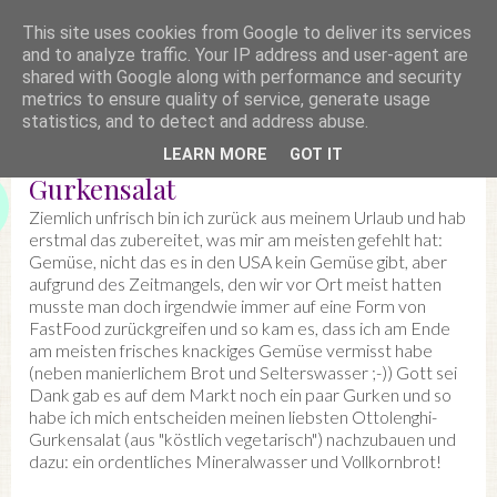
This site uses cookies from Google to deliver its services
and to analyze traffic. Your IP address and user-agent are
shared with Google along with performance and security
metrics to ensure quality of service, generate usage
statistics, and to detect and address abuse.
LEARN MORE
GOT IT
Gurkensalat
Ziemlich unfrisch bin ich zurück aus meinem Urlaub und hab
erstmal das zubereitet, was mir am meisten gefehlt hat:
Gemüse, nicht das es in den USA kein Gemüse gibt, aber
aufgrund des Zeitmangels, den wir vor Ort meist hatten
musste man doch irgendwie immer auf eine Form von
FastFood zurückgreifen und so kam es, dass ich am Ende
am meisten frisches knackiges Gemüse vermisst habe
(neben manierlichem Brot und Selterswasser ;-)) Gott sei
Dank gab es auf dem Markt noch ein paar Gurken und so
habe ich mich entscheiden meinen liebsten Ottolenghi-
Gurkensalat (aus "köstlich vegetarisch") nachzubauen und
dazu: ein ordentliches Mineralwasser und Vollkornbrot!